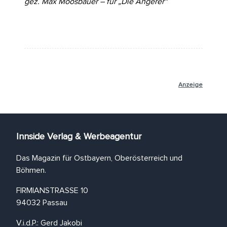
gez. Max Moosbauer – für „Die Angerer“
Anzeige
Innside Verlag & Werbeagentur
Das Magazin für Ostbayern, Oberösterreich und
Böhmen.
FIRMIANSTRASSE 10
94032 Passau
V.i.d.P.: Gerd Jakobi