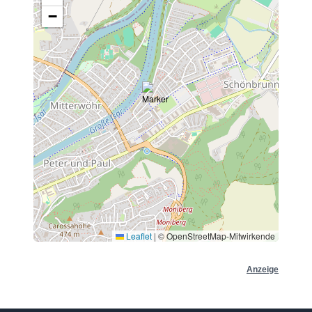
−
Leaflet
|
© OpenStreetMap-Mitwirkende
Anzeige