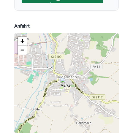
Anfahrt
+
−