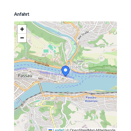
Anfahrt
+
−
Leaflet
|
© OpenStreetMap-Mitwirkende