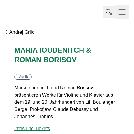
Suche öffn
Menü öf
© Andrej Grilc
MARIA IOUDENITCH &
ROMAN BORISOV
Musik
Maria Ioudenitch und Roman Borisov
präsentieren Werke für Violine und Klavier aus
dem 19. und 20. Jahrhundert von Lili Boulanger,
Sergei Prokofjew, Claude Debussy und
Johannes Brahms.
Infos und Tickets