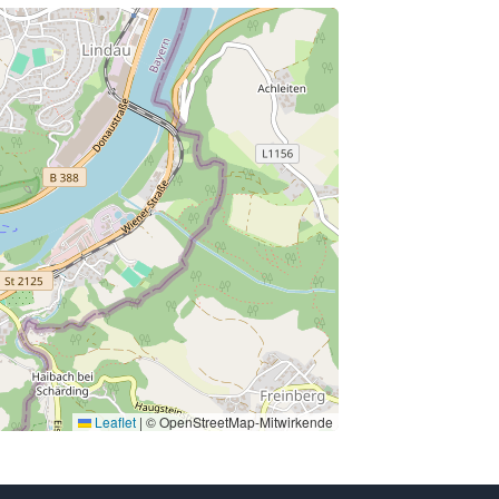
Leaflet
|
© OpenStreetMap-Mitwirkende