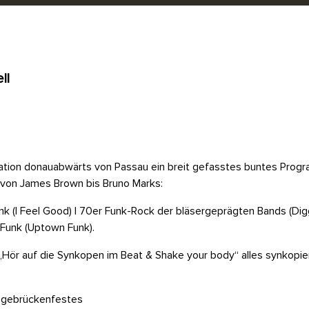
ll
tion donauabwärts von Passau ein breit gefasstes buntes Progra
n von James Brown bis Bruno Marks:
 (I Feel Good) | 70er Funk-Rock der bläsergeprägten Bands (Dig
-Funk (Uptown Funk).
 „Hör auf die Synkopen im Beat & Shake your body“ alles synkopie
ängebrückenfestes