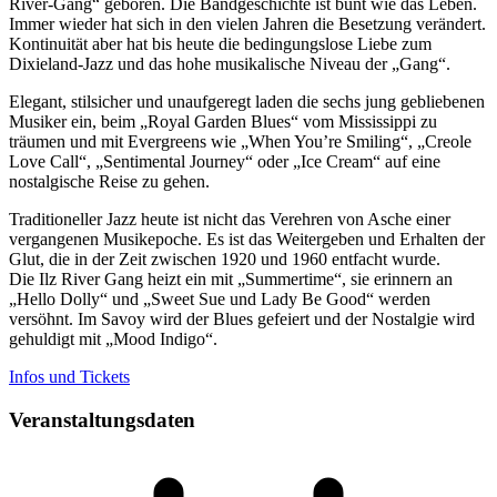
River-Gang“ geboren. Die Bandgeschichte ist bunt wie das Leben.
Immer wieder hat sich in den vielen Jahren die Besetzung verändert.
Kontinuität aber hat bis heute die bedingungslose Liebe zum
Dixieland-Jazz und das hohe musikalische Niveau der „Gang“.
Elegant, stilsicher und unaufgeregt laden die sechs jung gebliebenen
Musiker ein, beim „Royal Garden Blues“ vom Mississippi zu
träumen und mit Evergreens wie „When You’re Smiling“, „Creole
Love Call“, „Sentimental Journey“ oder „Ice Cream“ auf eine
nostalgische Reise zu gehen.
Traditioneller Jazz heute ist nicht das Verehren von Asche einer
vergangenen Musikepoche. Es ist das Weitergeben und Erhalten der
Glut, die in der Zeit zwischen 1920 und 1960 entfacht wurde.
Die Ilz River Gang heizt ein mit „Summertime“, sie erinnern an
„Hello Dolly“ und „Sweet Sue und Lady Be Good“ werden
versöhnt. Im Savoy wird der Blues gefeiert und der Nostalgie wird
gehuldigt mit „Mood Indigo“.
Infos und Tickets
Veranstaltungsdaten