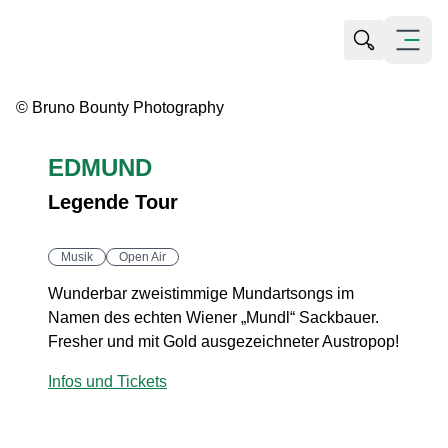
Suche öffn
Menü öf
© Bruno Bounty Photography
EDMUND
Legende Tour
Musik
Open Air
Wunderbar zweistimmige Mundartsongs im
Namen des echten Wiener „Mundl“ Sackbauer.
Fresher und mit Gold ausgezeichneter Austropop!
Infos und Tickets