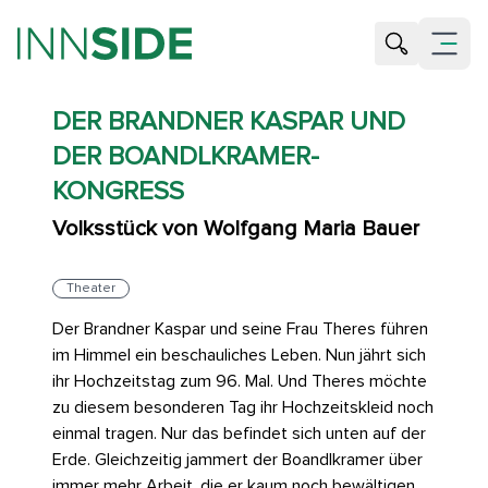
Suche öffne
Menü öf
DER BRANDNER KASPAR UND
DER BOANDLKRAMER-
KONGRESS
Volksstück von Wolfgang Maria Bauer
Theater
Der Brandner Kaspar und seine Frau Theres führen
im Himmel ein beschauliches Leben. Nun jährt sich
ihr Hochzeitstag zum 96. Mal. Und Theres möchte
zu diesem besonderen Tag ihr Hochzeitskleid noch
einmal tragen. Nur das befindet sich unten auf der
Erde. Gleichzeitig jammert der Boandlkramer über
immer mehr Arbeit, die er kaum noch bewältigen