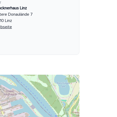
T
ucknerhaus Linz
tere Donaulände 7
10 Linz
bseite