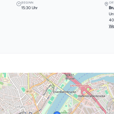
BEGINN
OR
15:30 Uhr
Br
Un
40
We