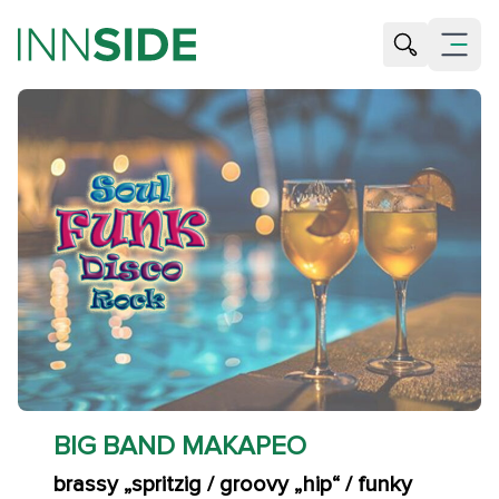
Suche öffne
Menü öf
BIG BAND MAKAPEO
brassy „spritzig / groovy „hip“ / funky