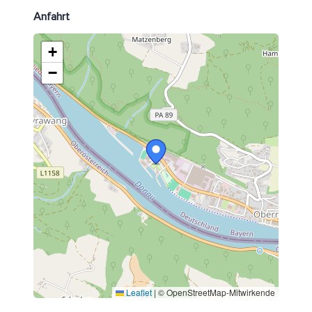
Anfahrt
+
−
Leaflet
|
© OpenStreetMap-Mitwirkende