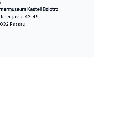
T
mermuseum Kastell Boiotro
derergasse 43-45
032 Passau